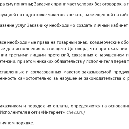
вора ему понятны; Заказчик принимает условия без оговорок, а
трукцией по подготовке макетов в печать, размещенной на са
казание услуг Заказчику необходимо создать личный кабине
т все необходимые права на товарный знак, коммерческие об
ые для исполнения настоящего Договора, что при оказании 
нии третьими лицами претензий, связанных с нарушением п
тензии, при этом никаких обязательств у Исполнителя перед 
доставленных и согласованных макетах заказываемой продук
ственность самостоятельно за нарушение законодательства о
 Заказчиком и порядок их оплаты, определяются на основан
 Исполнителя в сети «Интернет»:
che23.ru/
аличном порядке.