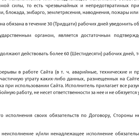
мой силы, то есть чрезвычайных и непредотвратимых при
и, блокада, эмбарго, землетрясения, наводнения, пожары или
она обязана в течение 30 (Тридцати) рабочих дней уведомить о
ударственным органом, является достаточным подтверж
должают действовать более 60 (Шестидесяти) рабочих дней, т
ерерывы в работе Сайта (в т. ч. аварийные, технические и п
 частичную утрату каких-либо данных, размещенных на Сайте
ика при использовании Сайта. Исполнитель прилагает все ра
бойную работу, не несет ответственности за нее и не обязуется
о исполнения своих обязательств по Договору, Стороны не
за неисполнение и/или ненадлежащее исполнение обязательс