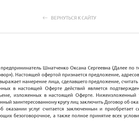
ВЕРНУТЬСЯ К САЙТУ
предприниматель Шматченко Оксана Сергеевна (Далее по те
оговор»). Настоящей офертой признается предложение, адре
 выражает намерение лица, сделавшего предложение, считат
нных в настоящей Оферте действий является подтвержде
объеме, изложенных в настоящей Оферте. Нижеизложенный
ый заинтересованному кругу лиц заключить Договор об оказа
об оказании услуг считается заключенным и приобретает 
ющих безоговорочное, а также полное принятие всех услов