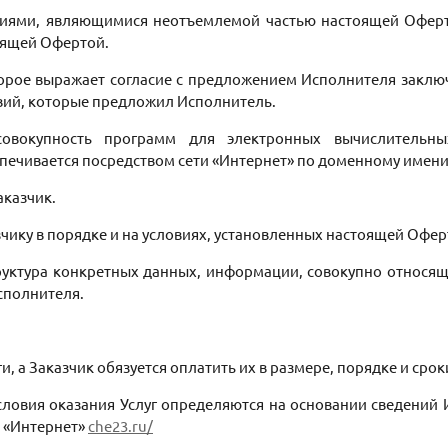
иями, являющимися неотъемлемой частью настоящей Оферт
оящей Офертой.
орое выражает согласие с предложением Исполнителя заключи
овий, которые предложил Исполнитель.
вокупность программ для электронных вычислительн
печивается посредством сети «Интернет» по доменному имени 
аказчик.
чику в порядке и на условиях, установленных настоящей Офер
труктура конкретных данных, информации, совокупно относ
Исполнителя.
уги, а Заказчик обязуется оплатить их в размере, порядке и с
условия оказания Услуг определяются на основании сведени
и «Интернет»
che23.ru/