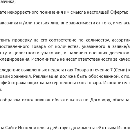
казчика;
ьтате некорректного понимания им смысла настоящей Оферты;
аказчика и /или третьих лиц, вне зависимости от того, имела
твить проверку на его соответствие по количеству, ассорт
оставленного Товара от количества, указанного в заявке/
енту и целостности упаковки, и наличию внешних дефект
кладирования, Исполнитель не несет ответственности за каче
последствие выявленных недостатках Товара в течение 7 (Семи
вий хранения. Рекламация должна быть обоснованной, с по
фий отражающих характер недостатков Товара. Исполнитель в
у.
м образом исполнившая обязательства по Договору, обязана
 на Сайте Исполнителя и действует до момента её отзыва Исп