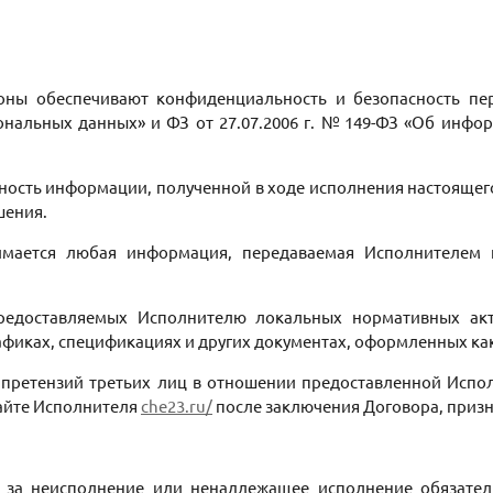
оны обеспечивают конфиденциальность и безопасность пе
рсональных данных» и ФЗ от 27.07.2006 г. № 149-ФЗ «Об инф
ность информации, полученной в ходе исполнения настоящег
шения.
мается любая информация, передаваемая Исполнителем 
редоставляемых Исполнителю локальных нормативных актах
рафиках, спецификациях и других документах, оформленных как
вие претензий третьих лиц в отношении предоставленной Ис
сайте Исполнителя
che23.ru/
после заключения Договора, призн
и за неисполнение или ненадлежащее исполнение обязате